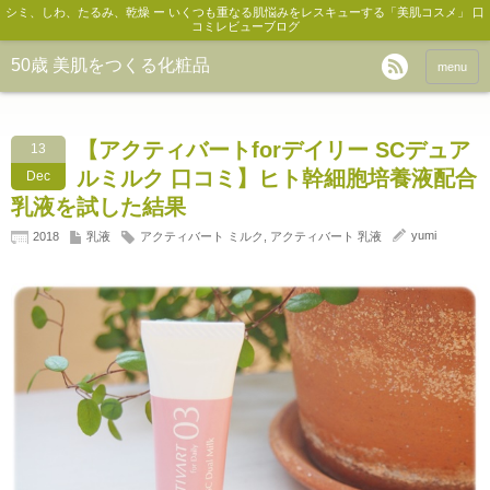
シミ、しわ、たるみ、乾燥 ー いくつも重なる肌悩みをレスキューする「美肌コスメ」 口
コミレビューブログ
50歳 美肌をつくる化粧品
menu
【アクティバートforデイリー SCデュア
13
ルミルク 口コミ】ヒト幹細胞培養液配合
Dec
乳液を試した結果
yumi
2018
乳液
アクティバート ミルク
,
アクティバート 乳液