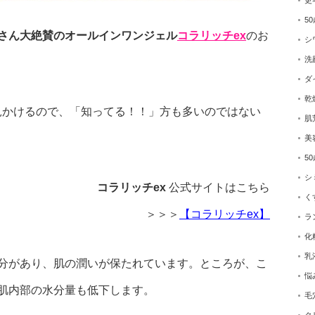
更
5
KOさん大絶賛のオールインワンジェル
コラリッチex
のお
シ
洗
ダ
乾
見かけるので、「知ってる！！」方も多いのではない
肌
美
5
シ
コラリッチex
公式サイトはこちら
く
＞＞＞
【コラリッチex】
ラ
化
乳
分があり、肌の潤いが保たれています。ところが、こ
悩
肌内部の水分量も低下します。
毛