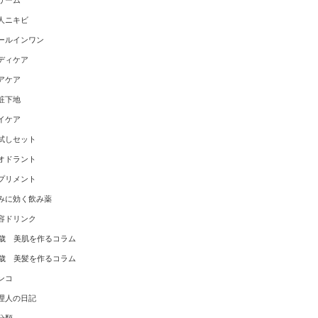
リーム
人ニキビ
ールインワン
ディケア
アケア
粧下地
イケア
試しセット
オドラント
プリメント
みに効く飲み薬
容ドリンク
0歳 美肌を作るコラム
0歳 美髪を作るコラム
ンコ
理人の日記