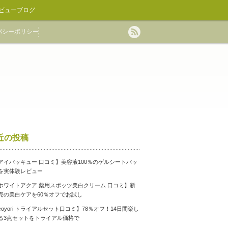
ビューブログ
バシーポリシー
近の投稿
アイパッキュー 口コミ】美容液100％のゲルシートパッ
を実体験レビュー
ホワイトアクア 薬用スポッツ美白クリーム 口コミ】新
売の美白ケアを60％オフでお試し
coyori トライアルセット口コミ】78％オフ！14日間楽し
る3点セットをトライアル価格で