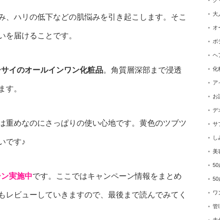
ク
大
み、ハリの低下などの肌悩みを引き起こします。そこ
オ
いを届けることです。
ボ
ヘ
ーサイのオールインワン化粧品
。角質層深部まで浸透
化
ア
ます。
お
デ
は重めなのにさっぱりの使い心地です。黄色のツブツ
サ
し
いです♪
美
5
ーン実施中
です。ここではキャンペーン情報をまとめ
5
ワ
もレビューしていきますので、最後まで読んでみてく
管