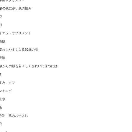
年期サプリメント
0歳の肌に多い肌の悩み
ワ
顔
イエットサプリメント
燥肌
荒れしやすくなる50歳の肌
容液
0歳からの肌を若々しくきれいに保つには
ミ
すみ クマ
ンキング
粧水
液
み別 肌のお手入れ
穴