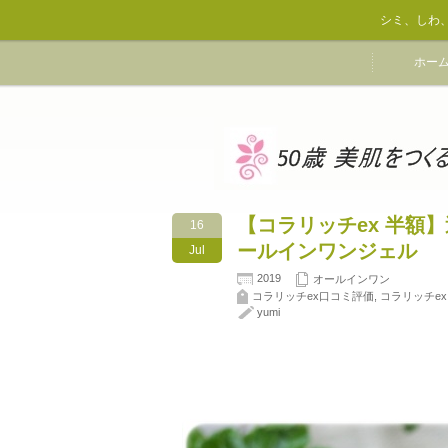
シミ、しわ
ホー
【コラリッチex 半額
16
ールインワンジェル
Jul
2019
オールインワン
コラリッチex口コミ評価
,
コラリッチex
yumi