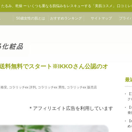
、たるみ、乾燥 ー いくつも重なる肌悩みをレスキューする「美肌コスメ」 口コミレ
ム
50歳女性の肌とは
おすすめランキング
サイトマップ
プライ
】送料無料でスタート※IKKOさん公認のオ
最
 格安
,
コラリッチex 評判
,
コラリッチex 男性
,
コラリッチex 販売店
【
ク
【
＊アフィリエイト広告を利用しています
発
【
め