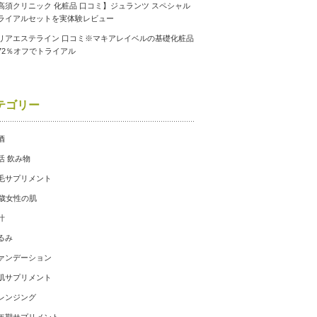
高須クリニック 化粧品 口コミ】ジュランツ スペシャル
ライアルセットを実体験レビュー
リアエステライン 口コミ※マキアレイベルの基礎化粧品
72％オフでトライアル
テゴリー
酒
活 飲み物
毛サプリメント
0歳女性の肌
汁
るみ
ァンデーション
肌サプリメント
レンジング