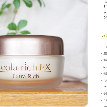
【
ト
ク
を
カ
甘
温
育
5
青
た
フ
美
ク