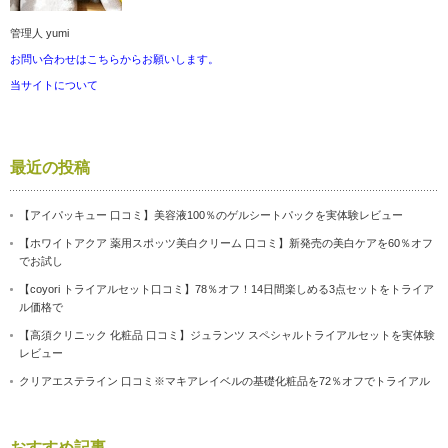
管理人 yumi
お問い合わせはこちらからお願いします。
当サイトについて
最近の投稿
【アイパッキュー 口コミ】美容液100％のゲルシートパックを実体験レビュー
【ホワイトアクア 薬用スポッツ美白クリーム 口コミ】新発売の美白ケアを60％オフ
でお試し
【coyori トライアルセット口コミ】78％オフ！14日間楽しめる3点セットをトライア
ル価格で
【高須クリニック 化粧品 口コミ】ジュランツ スペシャルトライアルセットを実体験
レビュー
クリアエステライン 口コミ※マキアレイベルの基礎化粧品を72％オフでトライアル
おすすめ記事