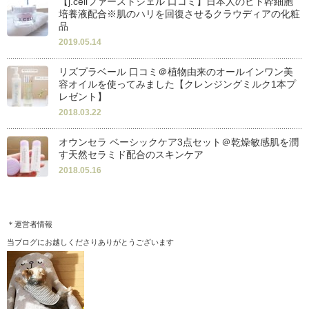
【j.cellファーストジェル 口コミ】日本人のヒト幹細胞
培養液配合※肌のハリを回復させるクラウディアの化粧
品
2019.05.14
リズプラベール 口コミ＠植物由来のオールインワン美
容オイルを使ってみました【クレンジングミルク1本プ
レゼント】
2018.03.22
オウンセラ ベーシックケア3点セット＠乾燥敏感肌を潤
す天然セラミド配合のスキンケア
2018.05.16
＊運営者情報
当ブログにお越しくださりありがとうございます