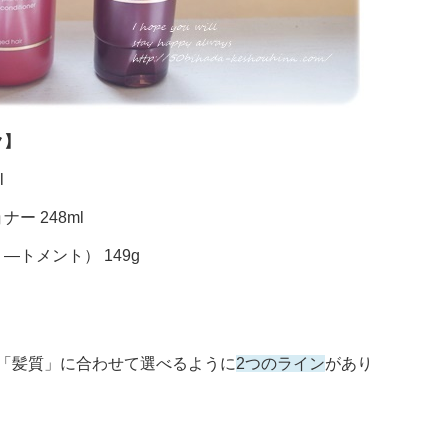
ク】
l
ー 248ml
―トメント） 149g
「髪質」に合わせて選べるように
2つのライン
があり