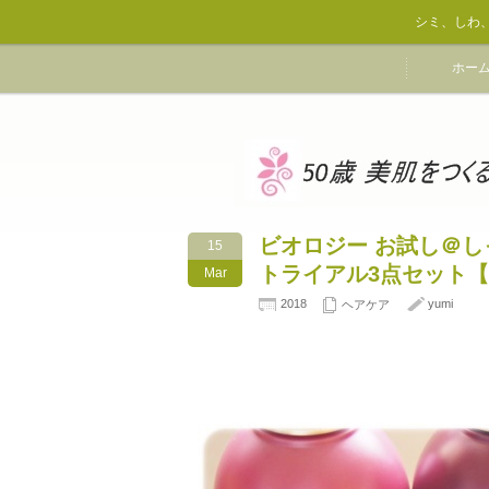
シミ、しわ
ホー
ビオロジー お試し＠
15
トライアル3点セット【
Mar
2018
yumi
ヘアケア