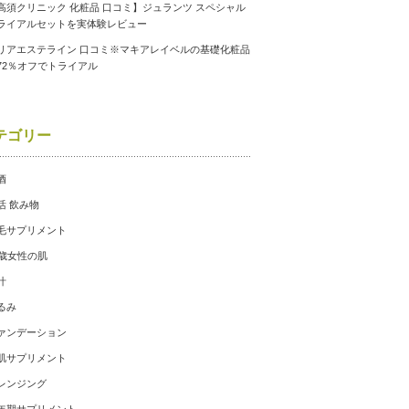
高須クリニック 化粧品 口コミ】ジュランツ スペシャル
ライアルセットを実体験レビュー
リアエステライン 口コミ※マキアレイベルの基礎化粧品
72％オフでトライアル
テゴリー
酒
活 飲み物
毛サプリメント
0歳女性の肌
汁
るみ
ァンデーション
肌サプリメント
レンジング