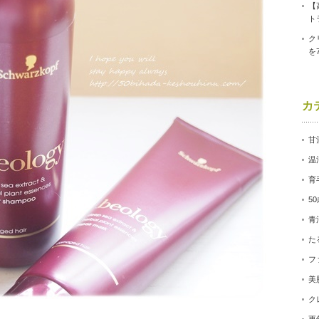
【
ト
ク
を
カ
甘
温
育
5
青
た
フ
美
ク