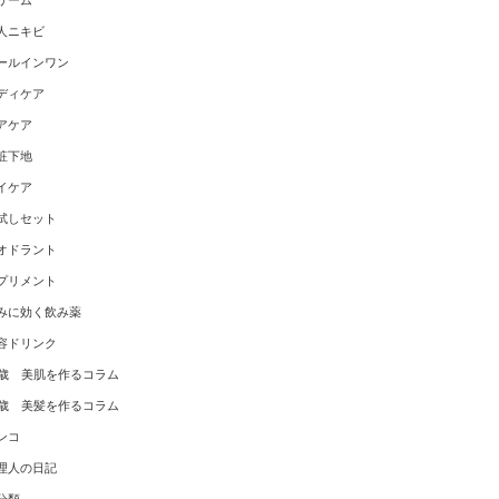
リーム
人ニキビ
ールインワン
ディケア
アケア
粧下地
イケア
試しセット
オドラント
プリメント
みに効く飲み薬
容ドリンク
0歳 美肌を作るコラム
0歳 美髪を作るコラム
ンコ
理人の日記