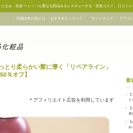
、たるみ、乾燥 ー いくつも重なる肌悩みをレスキューする「美肌コスメ」 口コミレ
ム
50歳女性の肌とは
おすすめランキング
サイトマップ
プライ
しっとり柔らかい髪に導く「リペアライン」
50％オフ】
最
【
＊アフィリエイト広告を利用しています
ク
【
発
【
め