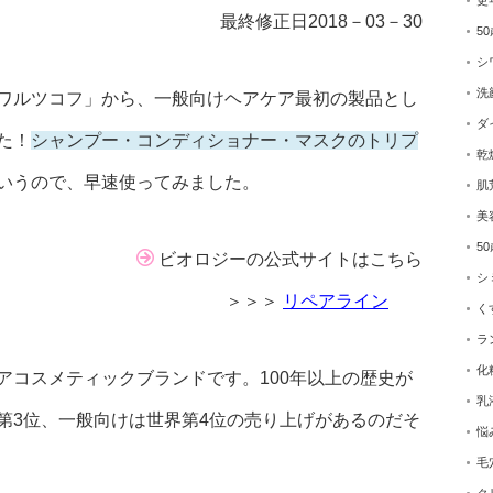
更
最終修正日2018－03－30
5
シ
洗
ワルツコフ」から、一般向けヘアケア最初の製品とし
ダ
た！
シャンプー・コンディショナー・マスクのトリプ
乾
いうので、早速使ってみました。
肌
美
5
ビオロジーの公式サイトはこちら
シ
＞＞＞
リペアライン
く
ラ
化
アコスメティックブランドです。100年以上の歴史が
乳
第3位、一般向けは世界第4位の売り上げがあるのだそ
悩
毛