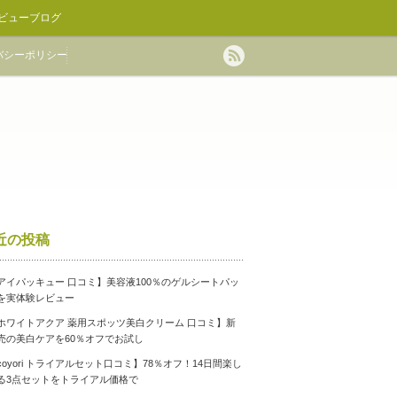
ビューブログ
バシーポリシー
近の投稿
アイパッキュー 口コミ】美容液100％のゲルシートパッ
を実体験レビュー
ホワイトアクア 薬用スポッツ美白クリーム 口コミ】新
売の美白ケアを60％オフでお試し
coyori トライアルセット口コミ】78％オフ！14日間楽し
る3点セットをトライアル価格で