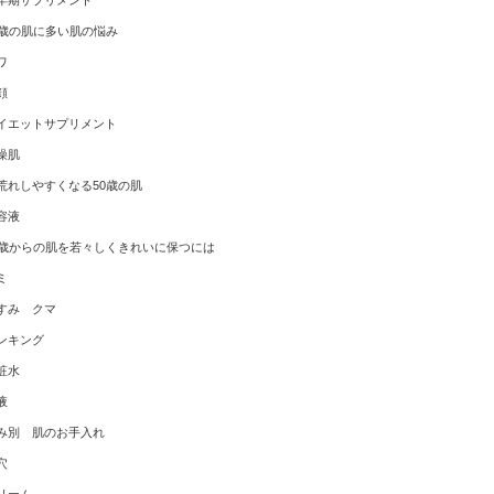
年期サプリメント
0歳の肌に多い肌の悩み
ワ
顔
イエットサプリメント
燥肌
荒れしやすくなる50歳の肌
容液
0歳からの肌を若々しくきれいに保つには
ミ
すみ クマ
ンキング
粧水
液
み別 肌のお手入れ
穴