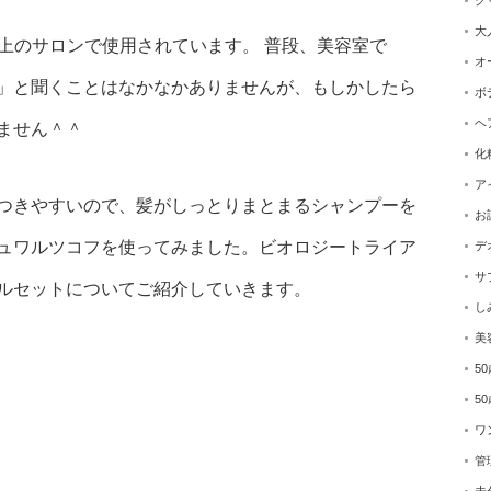
ク
大
店以上のサロンで使用されています。 普段、美容室で
オ
」と聞くことはなかなかありませんが、もしかしたら
ボ
ヘ
ません＾＾
化
ア
つきやすいので、髪がしっとりまとまるシャンプーを
お
ュワルツコフを使ってみました。ビオロジートライア
デ
サ
ルセットについてご紹介していきます。
し
美
5
5
ワ
管