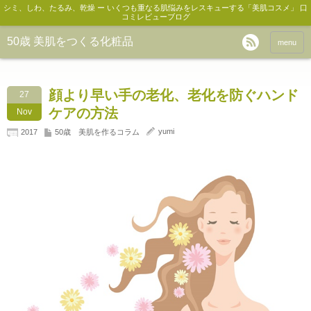
シミ、しわ、たるみ、乾燥 ー いくつも重なる肌悩みをレスキューする「美肌コスメ」 口
コミレビューブログ
50歳 美肌をつくる化粧品
menu
顔より早い手の老化、老化を防ぐハンド
27
ケアの方法
Nov
yumi
2017
50歳 美肌を作るコラム