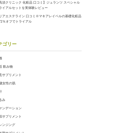
高須クリニック 化粧品 口コミ】ジュランツ スペシャル
ライアルセットを実体験レビュー
リアエステライン 口コミ※マキアレイベルの基礎化粧品
72％オフでトライアル
テゴリー
酒
活 飲み物
毛サプリメント
0歳女性の肌
汁
るみ
ァンデーション
肌サプリメント
レンジング