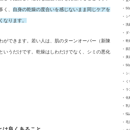
更
5
多く、
自身の乾燥の度合いを感じないまま同じケアを
シ
くなります。
洗
ダ
わができます。若い人は、肌のターンオーバー（新陳
乾
肌
というだけです。乾燥はしわだけでなく、シミの悪化
美
5
シ
く
ラ
化
乳
悩
毛
とは良くあること