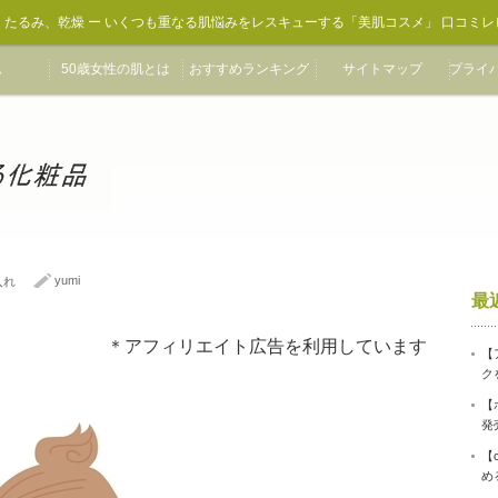
、たるみ、乾燥 ー いくつも重なる肌悩みをレスキューする「美肌コスメ」 口コミレ
ム
50歳女性の肌とは
おすすめランキング
サイトマップ
プライ
yumi
入れ
最
＊アフィリエイト広告を利用しています
【
ク
【
発
【
め