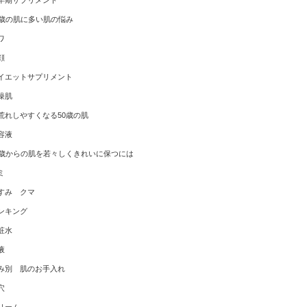
年期サプリメント
0歳の肌に多い肌の悩み
ワ
顔
イエットサプリメント
燥肌
荒れしやすくなる50歳の肌
容液
0歳からの肌を若々しくきれいに保つには
ミ
すみ クマ
ンキング
粧水
液
み別 肌のお手入れ
穴