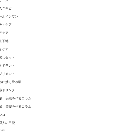
リーム
人ニキビ
ールインワン
ディケア
アケア
粧下地
イケア
試しセット
オドラント
プリメント
みに効く飲み薬
容ドリンク
0歳 美肌を作るコラム
0歳 美髪を作るコラム
ンコ
理人の日記