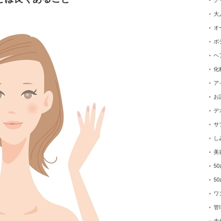
ク
大
オ
ボ
ヘ
化
ア
お
デ
サ
し
美
5
5
ワ
管