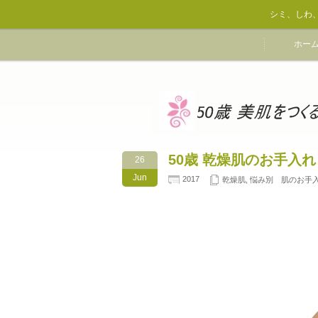
シミ、しわ
ホー
50歳 乾燥肌のお手入れ
26
Jun
2017
乾燥肌
,
悩み別 肌のお手