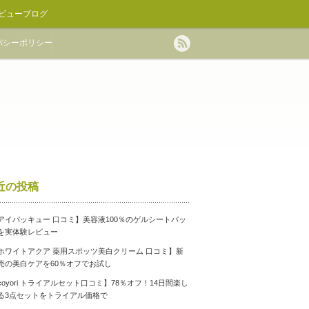
ビューブログ
バシーポリシー
近の投稿
アイパッキュー 口コミ】美容液100％のゲルシートパッ
を実体験レビュー
ホワイトアクア 薬用スポッツ美白クリーム 口コミ】新
売の美白ケアを60％オフでお試し
coyori トライアルセット口コミ】78％オフ！14日間楽し
る3点セットをトライアル価格で