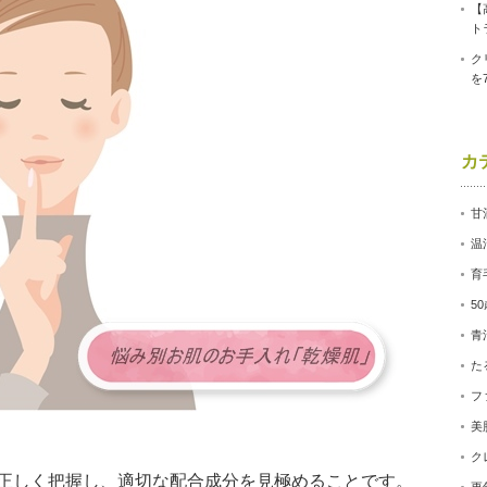
【
ト
ク
を
カ
甘
温
育
5
青
た
フ
美
ク
正しく把握し、適切な配合成分を見極めることです。